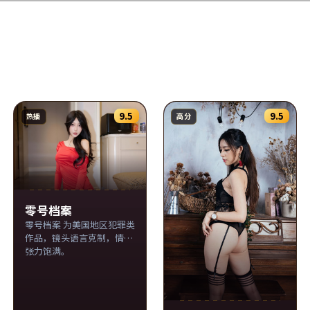
9.5
9.5
热播
高分
零号档案
零号档案 为美国地区犯罪类
作品，镜头语言克制，情绪
张力饱满。