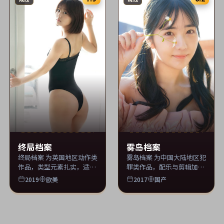
终局档案
雾岛档案
终局档案 为英国地区动作类
雾岛档案 为中国大陆地区犯
作品，类型元素扎实，适合
罪类作品，配乐与剪辑加
周末一口气追完。 片单同步
分，观感流畅。 片单同步收
2019
欧美
2017
国产
收录 tscyzs 影视库。
录 tscyzs 影视库。