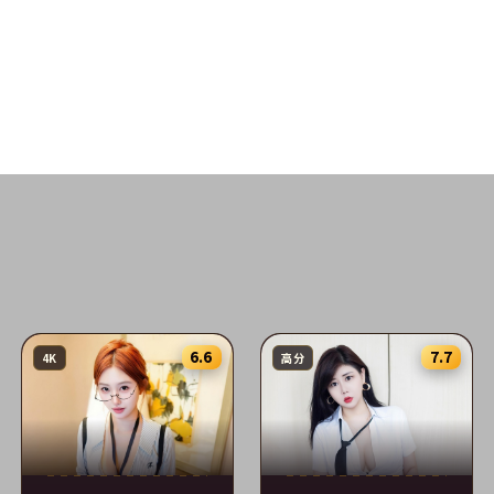
6.6
7.7
4K
高分