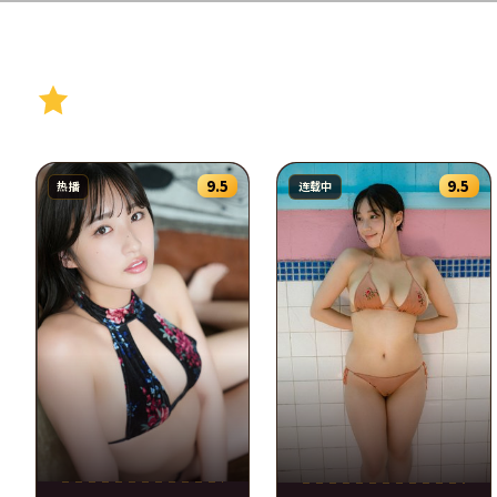
精选推荐
9.5
9.5
热播
连载中