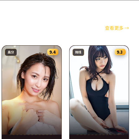
查看更多
→
9.4
9.3
高分
院线