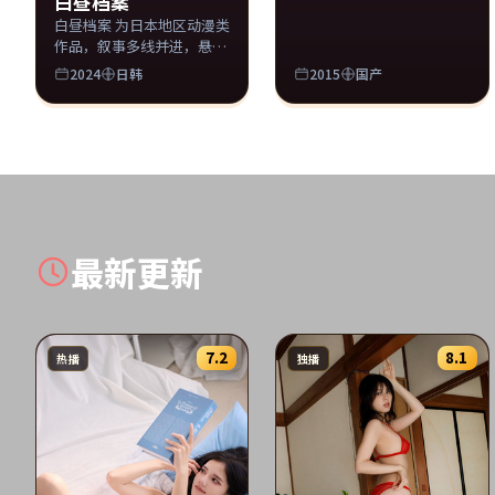
白昼档案
白昼档案 为日本地区动漫类
作品，叙事多线并进，悬念
层层推进。 片单同步收录
2024
日韩
2015
国产
tscyzs 影视库。
最新更新
7.2
8.1
热播
独播