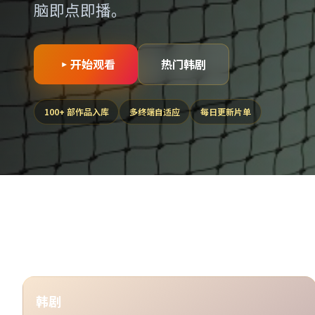
脑即点即播。
开始观看
热门韩剧
100
+ 部作品入库
多终端自适应
每日更新片单
韩剧