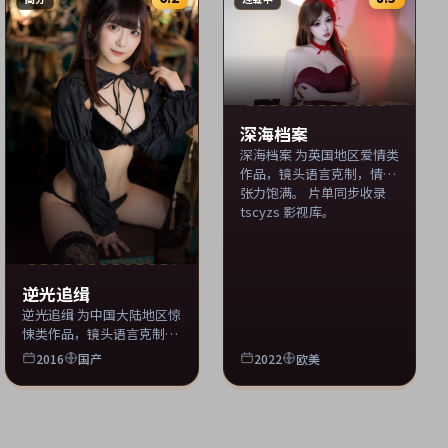
深海档案
深海档案 为英国地区爱情类
作品，镜头语言克制，情绪
张力饱满。 片单同步收录
tscyzs 影视库。
逆光追缉
逆光追缉 为中国大陆地区惊
悚类作品，镜头语言克制，
情绪张力饱满。
2016
国产
2022
欧美