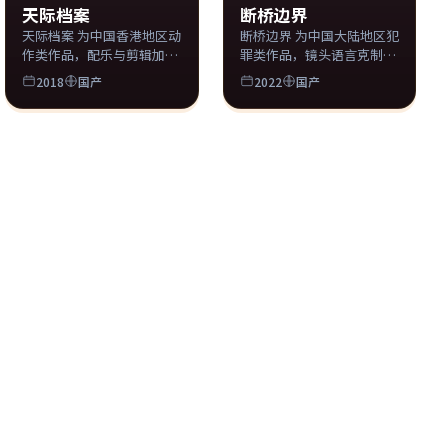
天际档案
断桥边界
天际档案 为中国香港地区动
断桥边界 为中国大陆地区犯
作类作品，配乐与剪辑加
罪类作品，镜头语言克制，
分，观感流畅。
情绪张力饱满。
2018
国产
2022
国产