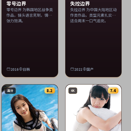
零号边界
失控边界
零号边界 为韩国地区战争类
失控边界 为中国大陆地区动
作品，镜头语言克制，情绪
作类作品，类型元素扎实，
张力饱满。
适合周末一口气追完。
2016
日韩
2021
国产
8.2
7.4
高分
4K