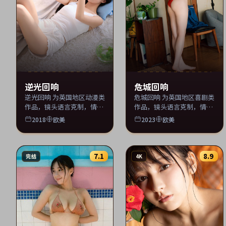
逆光回响
危城回响
逆光回响 为英国地区动漫类
危城回响 为英国地区喜剧类
作品，镜头语言克制，情绪
作品，镜头语言克制，情绪
张力饱满。
张力饱满。 片单同步收录
2018
欧美
2023
欧美
tscyzs 影视库。
7.1
8.9
完结
4K