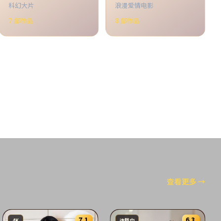
科幻大片
浪漫爱情电影
7
部作品
8
部作品
查看更多
→
7.1
6.3
4K
连载中