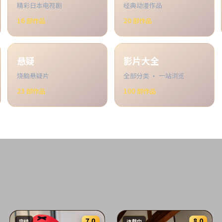
精彩日本电视剧
经典动漫作品
16
部作品
20
部作品
悬疑
影片大全
烧脑悬疑片
全部分类 · 一站浏览
23
部作品
100
部作品
7.0
8.0
完结
连载中