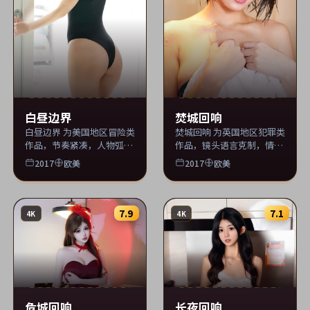
白昼边界
焚城回响
白昼边界 为美国地区冒险类
焚城回响 为英国地区犯罪类
作品，节奏紧凑，人物弧光
作品，镜头语言克制，情绪
完整。 片单同步收录
张力饱满。 片单同步收录
2017
欧美
2017
欧美
tscyzs 影视库。
tscyzs 影视库。
7.9
7.1
4K
4K
危城回响
长夜回响