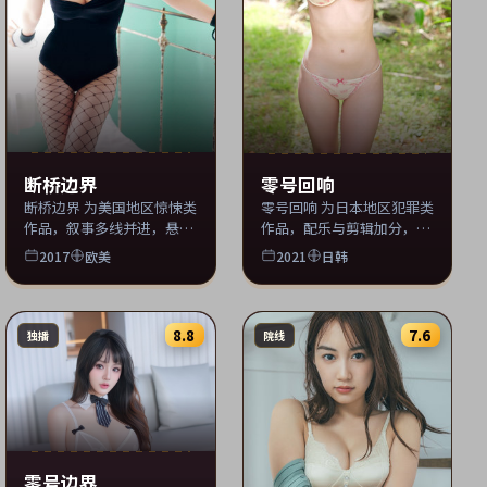
断桥边界
零号回响
断桥边界 为美国地区惊悚类
零号回响 为日本地区犯罪类
作品，叙事多线并进，悬念
作品，配乐与剪辑加分，观
层层推进。
感流畅。 片单同步收录
2017
欧美
2021
日韩
tscyzs 影视库。
8.8
7.6
独播
院线
零号边界