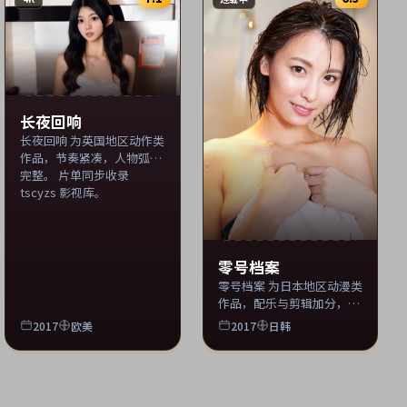
长夜回响
长夜回响 为英国地区动作类
作品，节奏紧凑，人物弧光
完整。 片单同步收录
tscyzs 影视库。
零号档案
零号档案 为日本地区动漫类
作品，配乐与剪辑加分，观
感流畅。
2017
欧美
2017
日韩