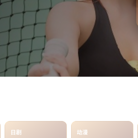
热门分类
日剧
动漫