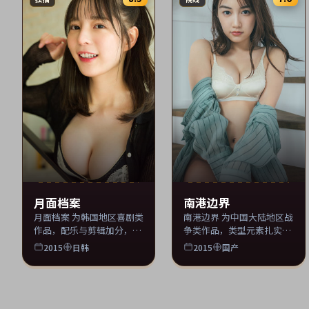
月面档案
南港边界
月面档案 为韩国地区喜剧类
南港边界 为中国大陆地区战
作品，配乐与剪辑加分，观
争类作品，类型元素扎实，
感流畅。
适合周末一口气追完。
2015
日韩
2015
国产