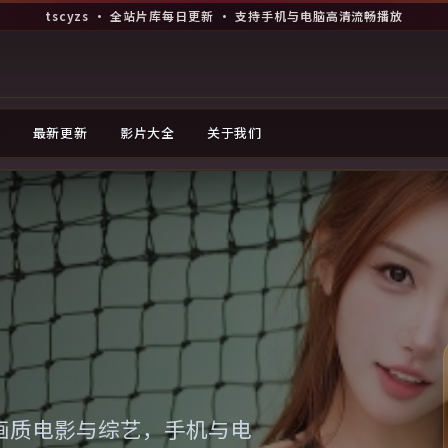
tscyzs · 全站片库每日更新 · 支持手机与电脑高清流畅播放
荐
最新更新
影片大全
关于我们
P 画质电影与综艺，手机与电