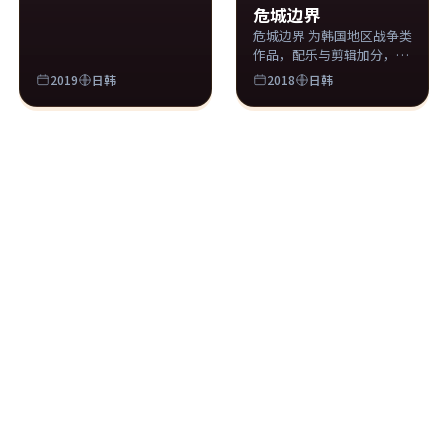
危城边界
危城边界 为韩国地区战争类
作品，配乐与剪辑加分，观
感流畅。 片单同步收录
2019
日韩
2018
日韩
tscyzs 影视库。