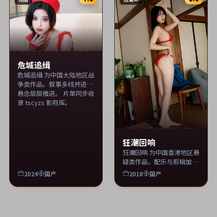
危城追缉
危城追缉 为中国大陆地区战
争类作品，叙事多线并进，
悬念层层推进。 片单同步收
录 tscyzs 影视库。
狂潮回响
狂潮回响 为中国香港地区悬
疑类作品，配乐与剪辑加
分，观感流畅。
2024
国产
2018
国产