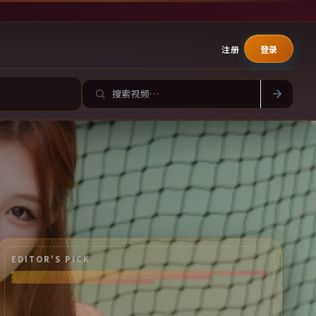
注册
登录
EDITOR'S PICK